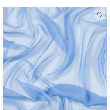
Анималистический
15
Hi-Tech
1
Органза
1
Волны
4
СТРАНА
Аппликация
1
Стрейч
17
Геометрия
17
Великобритания
4
Вышивка
1
БРЕНД
Шифон
448
Горох
18
Италия
271
Металлический Эффект
9
Belinac
46
Клетка
5
Франция
68
ЦЕНА
Пайетки
5
Binda
8
Однотонный
196
Швейцария
106
₽
₽
Carnet
69
Омбре/Деграде
25
Fasac
38
Орнамент
4
Henry Bertrand
4
Пейсли
6
Jakob Schlaepfer
106
Полоска
13
Ostinelli
2
Птицы
2
Ruffo Coli
39