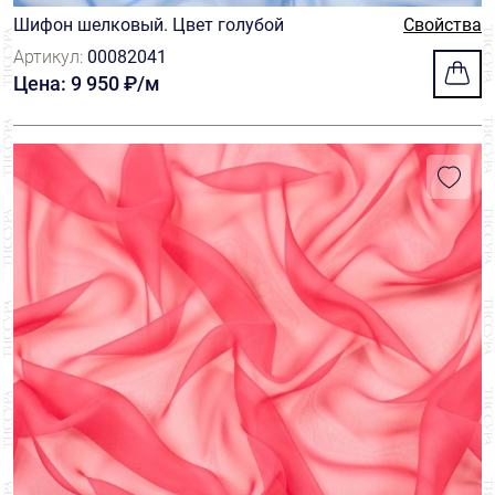
Растения
6
Шифон шелковый. Цвет голубой
Свойства
Sfate&combier
22
Артикул:
00082041
Цветы
151
Цена: 9 950 ₽/м
Taroni
115