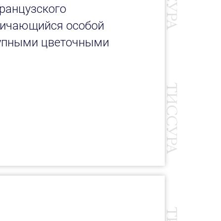
ранцузского
тличающийся особой
упными цветочными