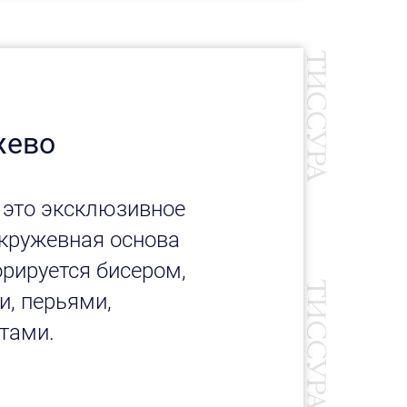
жево
 это эксклюзивное
 кружевная основа
рируется бисером,
и, перьями,
тами.