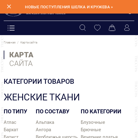
✕
НОВЫЕ ПОСТУПЛЕНИЯ ШЕЛКА И КРУЖЕВА »
Главная
Карта сайта
КАРТА
САЙТА
КАТЕГОРИИ ТОВАРОВ
ЖЕНСКИЕ ТКАНИ
ПО ТИПУ
ПО СОСТАВУ
ПО КАТЕГОРИИ
Атлас
Альпака
Блузочные
Бархат
Ангора
Брючные
Батист
Верблюжья шерсть
Вечерние платья