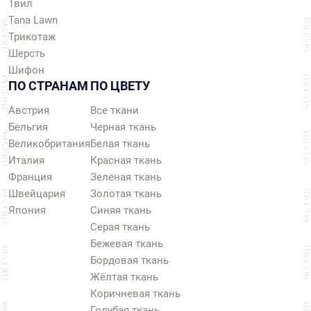
Твил
Tana Lawn
Трикотаж
Шерсть
Шифон
ПО СТРАНАМ
ПО ЦВЕТУ
Австрия
Все ткани
Бельгия
Черная ткань
Великобритания
Белая ткань
Италия
Красная ткань
Франция
Зеленая ткань
Швейцария
Золотая ткань
Япония
Синяя ткань
Серая ткань
Бежевая ткань
Бордовая ткань
Жёлтая ткань
Коричневая ткань
Голубая ткань