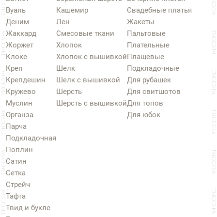
Вуаль
Кашемир
Свадебные платья
Деним
Лен
Жакеты
Жаккард
Смесовые ткани
Пальтовые
Жоржет
Хлопок
Плательные
Клоке
Хлопок с вышивкой
Плащевые
Креп
Шелк
Подкладочные
Крепдешин
Шелк с вышивкой
Для рубашек
Кружево
Шерсть
Для свитшотов
Муслин
Шерсть с вышивкой
Для топов
Органза
Для юбок
Парча
Подкладочная
Поплин
Сатин
Сетка
Стрейч
Тафта
Твид и букле