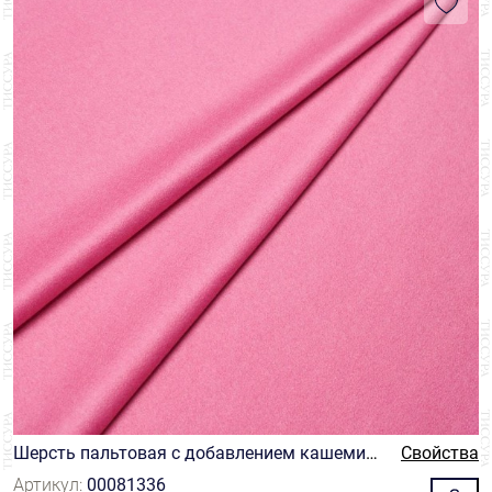
Шерсть пальтовая с добавлением кашемир
Свойства
а ярко-розового оттенка
Артикул:
00081336