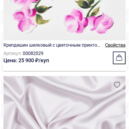
Liberty
4
Loro Piana
9
Luigi Colombo
4
Крепдешин шелковый с цветочным принто
Свойства
Malhia Kent
3
м. Купон
Артикул:
00082029
Marco Lagattolla
1
Цена: 25 900 ₽/куп
Pontoglio
2
Redaelli
1
Riechers Marescot
1
Ruffo Coli
20
Scabal
3
Scopel
1