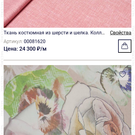
Ткань костюмная из шерсти и шелка. Колле
Свойства
кция "Naturals". Цвет розовый с эффектом "д
Артикул:
00081620
елаве"
Цена: 24 300 ₽/м