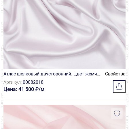
Sfate&combier
4
Solstiss
9
Sophie Hallette
4
Taroni
22
Tbm
3
Tessitura Ubertino
5
Атлас шелковый двусторонний. Цвет жемчу
Свойства
жный бледно-розовый
Артикул:
00082018
Thomas Mason
6
Цена: 41 500 ₽/м
Vitale Barberis Canonico
2