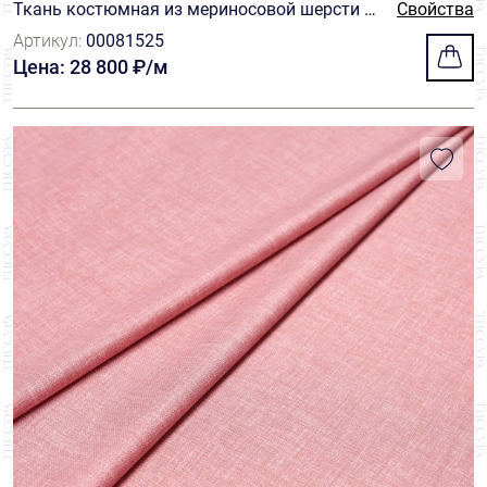
Ткань костюмная из мериносовой шерсти S
Свойства
uper 130's из коллекции Crossover от Scabal
Артикул:
00081525
Цена: 28 800 ₽/м