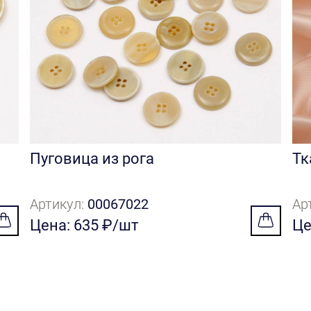
Пуговица из рога
Тк
Артикул:
00067022
Ар
Цена: 635 ₽/шт
Це