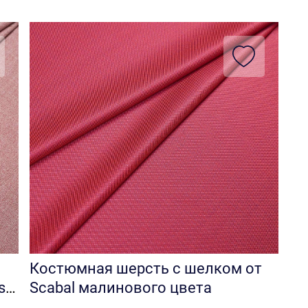
Костюмная шерсть с шелком от
s
Scabal малинового цвета
al