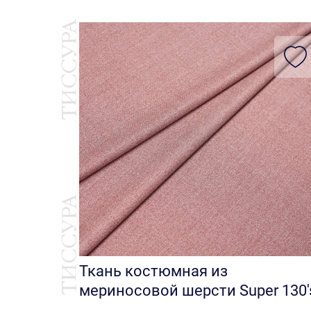
Ткань костюмная из
мериносовой шерсти Super 130'
из коллекции Crossover от Scab