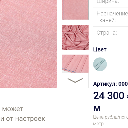
Ширина:
Назначени
тканей:
Страна:
Цвет
Артикул:
000
24 300
м
т может
Цена рубль/пог
и от настроек
метр