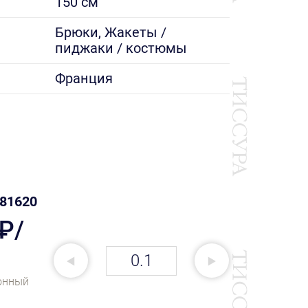
150 см
е
Брюки, Жакеты /
пиджаки / костюмы
Франция
81620
 ₽/
онный