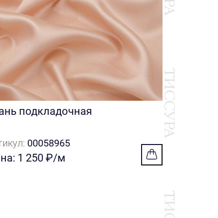
Цена: 4 8
ань подкладочная
тикул:
00058965
на: 1 250 ₽/м