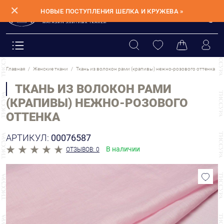
✕
НОВЫЕ ПОСТУПЛЕНИЯ ШЕЛКА И КРУЖЕВА »
Главная
Женские ткани
Ткань из волокон рами (крапивы) нежно-розового оттенка
ТКАНЬ ИЗ ВОЛОКОН РАМИ
(КРАПИВЫ) НЕЖНО-РОЗОВОГО
ОТТЕНКА
АРТИКУЛ:
00076587
В наличии
ОТЗЫВОВ: 0