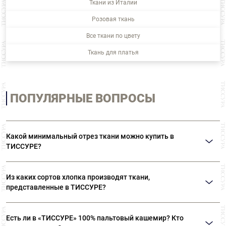
Ткани из Италии
Розовая ткань
Все ткани по цвету
Ткань для платья
ПОПУЛЯРНЫЕ ВОПРОСЫ
Какой минимальный отрез ткани можно купить в
ТИССУРЕ?
Мы продаем ткани от 10 см
Из каких сортов хлопка производят ткани,
представленные в ТИССУРЕ?
Ткани, представленные в «ТИССУРЕ» произведены из
Есть ли в «ТИССУРЕ» 100% пальтовый кашемир? Кто
лучших сортов длинноволокнистого хлопка: Sea Island,