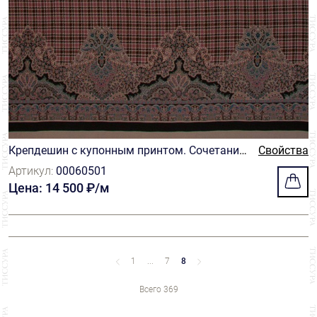
Крепдешин с купонным принтом. Сочетание
Свойства
узора «гусиная лапка» и орнамента с элеме
Артикул:
00060501
нтами пейсли в коричнево-розовой гамме
Цена: 14 500 ₽/м
1
...
7
8
Всего 369