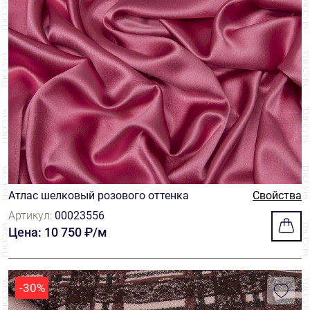
Sfate&combier
4
Solstiss
9
Sophie Hallette
4
Taroni
22
Tbm
3
Tessitura Ubertino
5
Атлас шелковый розового оттенка
Свойства
Thomas Mason
6
Артикул:
00023556
Vitale Barberis Canonico
2
Цена: 10 750 ₽/м
-30%