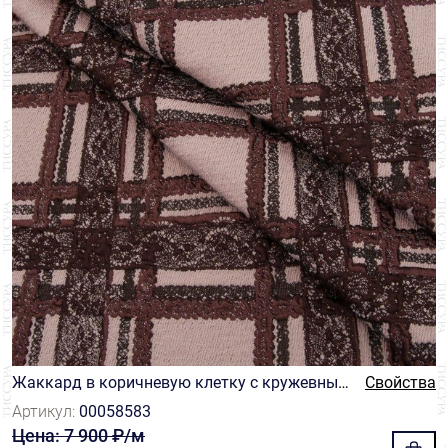
Жаккард в коричневую клетку с кружевным
Свойства
узором
Артикул:
00058583
Цена: 7 900 ₽/м