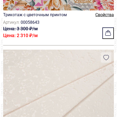
Dutel
2
Трикотаж с цветочным принтом
Свойства
Fair Lady
6
Артикул:
00058643
Цена: 3 300 ₽/м
Fasac
49
Цена: 2 310 ₽/м
Forster Rohner
15
Frontline
2
Grosber
22
Guigou
3
HOH
3
Hausammann
9
Jakob Schlaepfer
36
Jean Bracq
1