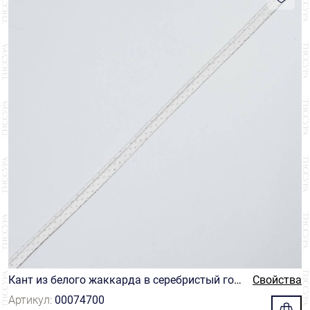
Франция
151
Однотонный
457
Action Maille
23
Швейцария
198
ЦЕНА
Орнамент
2
Bacus
3
₽
₽
Полоска
57
Baronet
5
Цветы
9
Bernardi
360
Julien Faure
125
Kuny
198
Manifattura Modenese
1
Sama
1
Ulisse
9
Кант из белого жаккарда в серебристый гор
Свойства
ошек
Артикул:
00074700