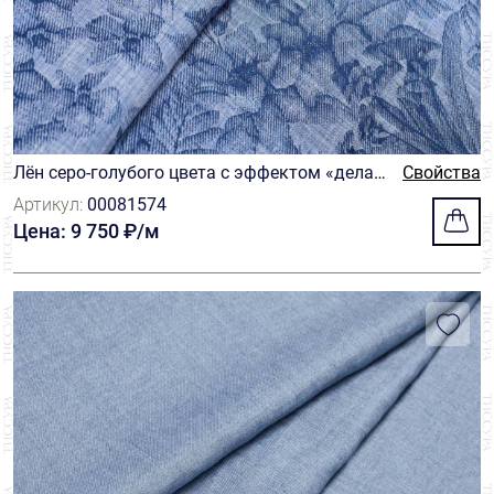
Redaelli
1
Riechers Marescot
1
Ruffo Coli
2
Лён серо-голубого цвета с эффектом «делав
Свойства
Scabal
4
е» с растительным узором
Артикул:
00081574
Scopel
1
Цена: 9 750 ₽/м
Solbiati
1
Solstiss
2
Sophie Hallette
1
Taroni
7
Tbm
1
Thomas Mason
1