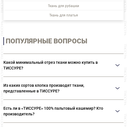
Ткань для рубашки
Ткань для платья
ПОПУЛЯРНЫЕ ВОПРОСЫ
Какой минимальный отрез ткани можно купить в
ТИССУРЕ?
Мы продаем ткани от 10 см
Из каких сортов хлопка производят ткани,
представленные в ТИССУРЕ?
Ткани, представленные в «ТИССУРЕ» произведены из
Есть ли в «ТИССУРЕ» 100% пальтовый кашемир? Кто
лучших сортов длинноволокнистого хлопка: Sea Island,
производитель?
Giza, Tana Low, Supima
В «ТИССУРЕ» представлен широкий ассортимент