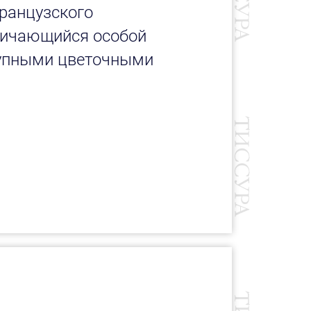
ранцузского
тличающийся особой
упными цветочными