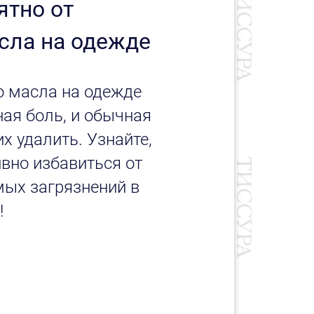
ятно от
сла на одежде
о масла на одежде
ая боль, и обычная
х удалить. Узнайте,
ивно избавиться от
мых загрязнений в
!