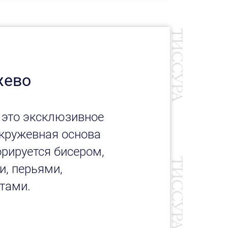
жево
 это эксклюзивное
 кружевная основа
рируется бисером,
и, перьями,
тами.