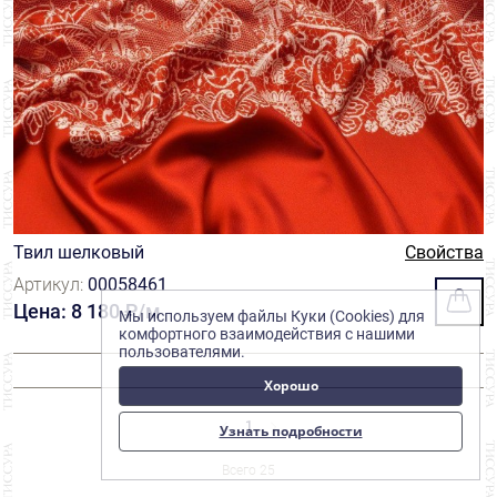
Твил шелковый
Свойства
Артикул:
00058461
Цена: 8 180 ₽/м
Мы используем файлы Куки (Cookies) для
комфортного взаимодействия с нашими
пользователями.
Хорошо
1
Узнать подробности
Всего 25