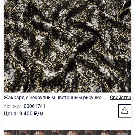
Жаккард с некрупным цветочным рисунком
Свойства
на черном фоне
Артикул:
00061741
Цена: 9 400 ₽/м