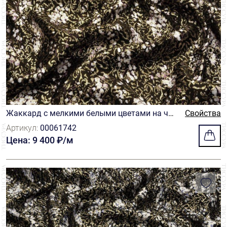
Жаккард с мелкими белыми цветами на чер
Свойства
ном фоне
Артикул:
00061742
Цена: 9 400 ₽/м