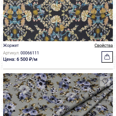
Жоржет
Свойства
Артикул:
00066111
Цена: 6 500 ₽/м