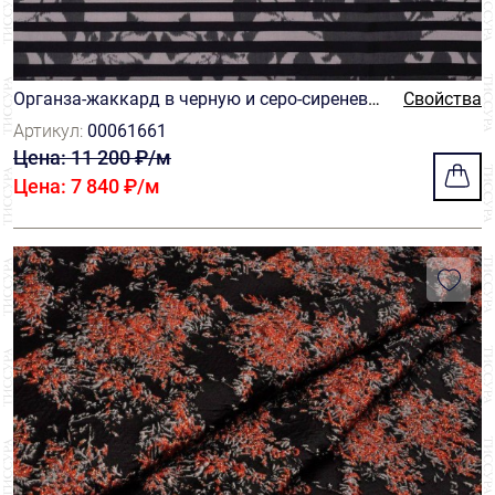
Органза-жаккард в черную и серо-сиреневу
Свойства
ю полоску с размытым абстрактным орнам
Артикул:
00061661
ентом черного оттенка
Цена: 11 200 ₽/м
Цена: 7 840 ₽/м