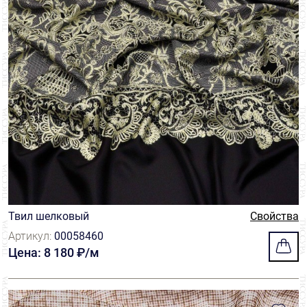
Твил шелковый
Свойства
Артикул:
00058460
Цена: 8 180 ₽/м