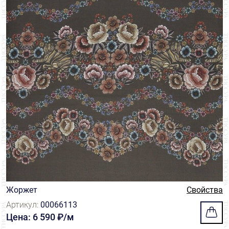
Жоржет
Свойства
Артикул:
00066113
Цена: 6 590 ₽/м