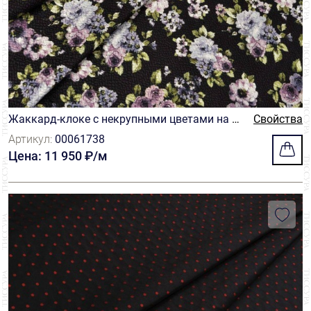
Жаккард-клоке с некрупными цветами на ч
Свойства
ерном фоне
Артикул:
00061738
Цена: 11 950 ₽/м