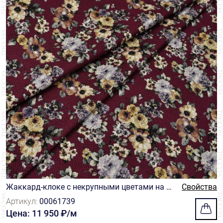
Жаккард-клоке с некрупными цветами на б
Свойства
ордовом фоне
Артикул:
00061739
Цена: 11 950 ₽/м