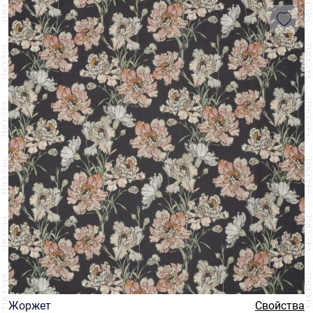
Горох
1
Металлический Эффект
1
Стрейч
2
Клетка
2
СТРАНА
Тафта
1
Орнамент
1
Италия
25
БРЕНД
Твил
3
Полоска
1
Carnet
3
Растения
1
ЦЕНА
Fasac
19
Цветы
19
₽
₽
Luigi Verga
3
Жоржет
Свойства