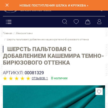
✕
НОВЫЕ ПОСТУПЛЕНИЯ ШЕЛКА И КРУЖЕВА »
Главная
Женские ткани
Шерсть пальтовая с добавлением кашемира темно-бирюзового оттенка
ШЕРСТЬ ПАЛЬТОВАЯ С
ДОБАВЛЕНИЕМ КАШЕМИРА ТЕМНО-
БИРЮЗОВОГО ОТТЕНКА
АРТИКУЛ:
00081329
В наличии
ОТЗЫВОВ: 1