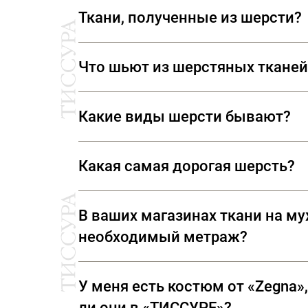
Ткани, полученные из шерсти?
Из шерсти производят костюмные, 
Что шьют из шерстяных тканей
Из шерстяных тканей шьют костюмы,
Какие виды шерсти бывают?
Для производства тканей использу
Какая самая дорогая шерсть?
и шерсть викуньи.
Самой дорогой считается шерсть ви
В ваших магазинах ткани на м
Шерсть викуньи получают из тонча
необходимый метраж?
высокогорья. Ткань из шерсти вику
только самой дорогой, но и одной 
В наших магазинах все ткани пред
У меня есть костюм от «Zegna»,
необходимый метраж.
ли они в «ТИССУРЕ»?