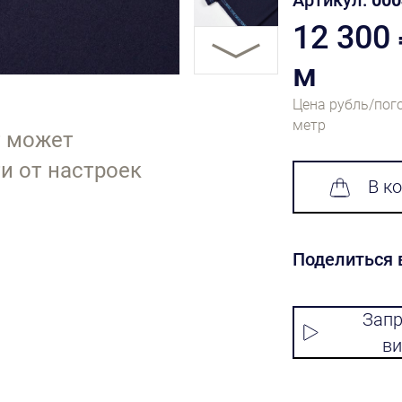
Артикул:
000
12 300
м
Цена рубль/пог
метр
т может
и от настроек
В к
Поделиться 
Запр
ви