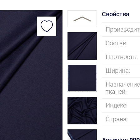
Свойства
Производит
Состав:
Плотность:
Ширина:
Назначени
тканей:
Индекс:
Страна: