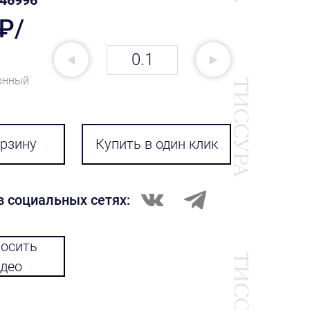
46996
 ₽/
онный
орзину
Купить в один клик
в социальных сетях:
осить
део