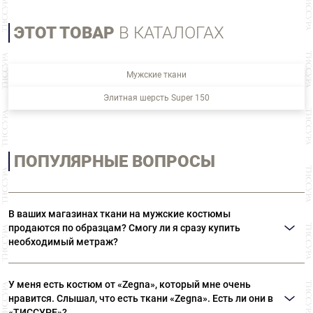
ЭТОТ ТОВАР
В КАТАЛОГАХ
Мужские ткани
Элитная шерсть Super 150
ПОПУЛЯРНЫЕ ВОПРОСЫ
В ваших магазинах ткани на мужские костюмы
продаются по образцам? Смогу ли я сразу купить
необходимый метраж?
В наших магазинах все ткани представлены в полноценных отрезах.
Поэтому вы сразу сможете приобрести необходимый метраж.
У меня есть костюм от «Zegna», который мне очень
нравится. Слышал, что есть ткани «Zegna». Есть ли они в
«ТИССУРЕ»?