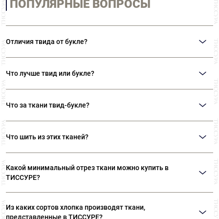
ПОПУЛЯРНЫЕ ВОПРОСЫ
Отличия твида от букле?
Главное отличие этих тканей состоит в текстуре. Твид – гладкая ткань
саржевого переплетения. Чаше всего производится из шерсти. Букле –
Что лучше твид или букле?
ткань с характерными объемными «петельками». Производят из нитей
различных составов.
Однозначного ответа на этот вопрос нет. Все зависит от ваших
предпочтений и тех дизайнерских решений, которые необходимо
Что за ткани твид-букле?
реализовать.
Так иногда называют ткани в стиле «Шанель», которые объединяют в себе
многоцветие твидов и фактурность букле. Ткани в стиле «Шанель» - это
Что шить из этих тканей?
особый вид твида, разработанный Коко Шанель.
Твид исторически используют для пошива классических костюмов,
пиджаков, жакетов. Букле используют для пошива оригинальных
Какой минимальный отрез ткани можно купить в
жакетов, костюмов, пальто.
ТИССУРЕ?
Мы продаем ткани от 10 см
Из каких сортов хлопка производят ткани,
представленные в ТИССУРЕ?