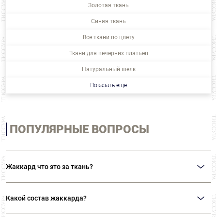
Золотая ткань
Синяя ткань
Все ткани по цвету
Ткани для вечерних платьев
Натуральный шелк
Показать ещё
ПОПУЛЯРНЫЕ ВОПРОСЫ
Жаккард что это за ткань?
Жаккардом называют ткани с оригинальным рисунком, вплетенным в
основу. Выполняется на специальных станках, способных переплетать
Какой состав жаккарда?
сотни нитей, создавая уникальные дизайны. Выбор узоров неограничен:
цветочный, полосы, горошек, растительный, слова, фразы, гербы,