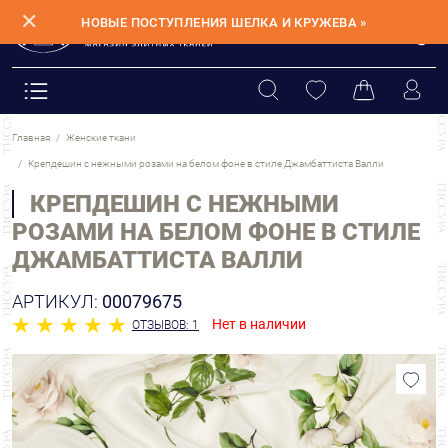
✕
НОВЫЕ ПОСТУПЛЕНИЯ ШЕЛКА И КРУЖЕВА »
Главная
Женские ткани
Крепдешин с нежными розами на белом фоне в стиле Джамбаттиста Валли
КРЕПДЕШИН С НЕЖНЫМИ
РОЗАМИ НА БЕЛОМ ФОНЕ В СТИЛЕ
ДЖАМБАТТИСТА ВАЛЛИ
АРТИКУЛ:
00079675
Нет в наличии
ОТЗЫВОВ: 1