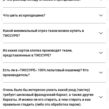
слегка растягивается и прекрасно сохраняет форму.
Атлас создается атласным (сатиновым) переплетением и имеет гладкую,
глянцевую поверхность. Крепдешин, произведенный из скрученных
Что шить из крепдешина?
нитей, матовый, с зернистой текстурой и гораздо менее скользкий, чем
атлас.
Крепдешин – популярная ткань, из которой можно шить:
Элегантные блузки и женственные топы.
Какой минимальный отрез ткани можно купить в
Элитное нижнее белье, комбинации, халаты.
ТИССУРЕ?
Воздушные летние юбки или длинные юбки с элегантными
драпировками и складками.
Мы продаем ткани от 10 см
Струящиеся платья для торжественных случаев или свадеб.
Изящные шарфы, шали.
Из каких сортов хлопка производят ткани,
представленные в ТИССУРЕ?
Ткани, представленные в «ТИССУРЕ» произведены из
Есть ли в «ТИССУРЕ» 100% пальтовый кашемир? Кто
лучших сортов длинноволокнистого хлопка: Sea Island,
производитель?
Giza, Tana Low, Supima
В «ТИССУРЕ» представлен широкий ассортимент
Очень было бы интересно узнать какой уход (чистку)
пальтовых тканей из 100% кашемира, произведенных
требует шелковый французский бархат, а также другие
компаниями: Dormeuil (Франция) Agnona (Италия) Luigi
бархаты. И можно ли его стирать, в чем стирать и как
Colombo (Италия) Holland & Sherry (Великобритания)
правильно гладить (либо это обработка паром).