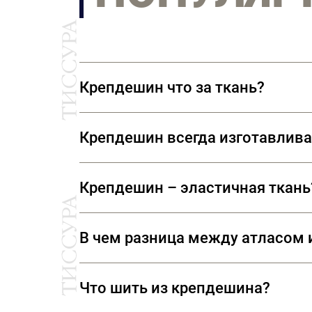
Крепдешин что за ткань?
Крепдешин (crêpe de Chine –- фр. к
Крепдешин всегда изготавлива
мире моды за свою универсальность
популярностью у китайских императ
Изначально крепдешин – это шелков
Крепдешин – эластичная ткань
или синтетических.
Ткань обладает минимальной естес
В чем разница между атласом
есть эластан, то ткань слегка раст
Атлас создается атласным (сатино
Что шить из крепдешина?
произведенный из скрученных нитей