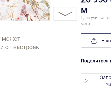
м
Цена рубль/пог
метр
т может
В к
и от настроек
Поделиться 
Запр
ви