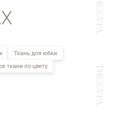
АХ
к
Ткань для юбки
се ткани по цвету
Ы