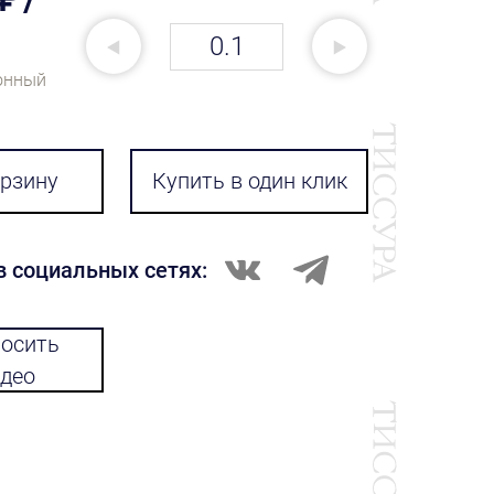
онный
орзину
Купить в один клик
в социальных сетях:
осить
део