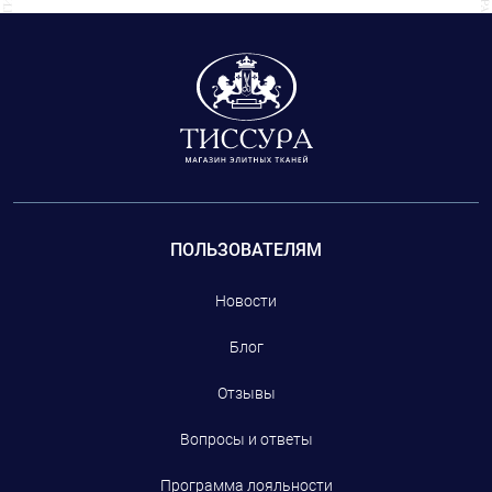
ворс.
ткани, произведенные на фабриках, которые
сотрудничают с модным домом CHANEL, но и
фурнитуру: пуговицы, тесьму.
ПОЛЬЗОВАТЕЛЯМ
Новости
Блог
Отзывы
Вопросы и ответы
Программа лояльности