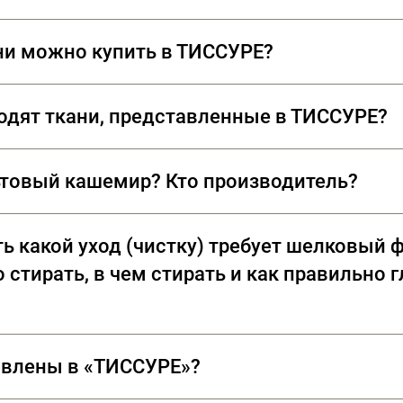
ни можно купить в ТИССУРЕ?
водят ткани, представленные в ТИССУРЕ?
дены из лучших сортов длинноволокнистого хлопка: Sea Isl
ьтовый кашемир? Кто производитель?
мент пальтовых тканей из 100% кашемира, произведенных
ь какой уход (чистку) требует шелковый ф
Sherry (Великобритания)
 стирать, в чем стирать и как правильно 
 бархата — это целый ритуал. Вы можете положить бархат
авлены в «ТИССУРЕ»?
рсу. Утюгом не давите, слегка касайтесь ткани, используй
нь сложно. Оптимальный вариант – вертикальное отпарив