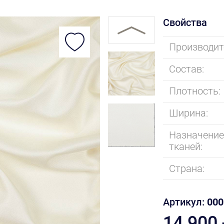
Свойства
Производит
Состав:
Плотность:
Ширина:
Назначени
тканей:
Страна:
Артикул:
000
14 900