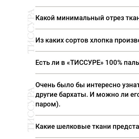
Какой минимальный отрез тка
Мы продаем ткани от 10 см
Из каких сортов хлопка произ
Ткани, представленные в «ТИССУРЕ» произве
Есть ли в «ТИССУРЕ» 100% пал
В «ТИССУРЕ» представлен широкий ассорти
Очень было бы интересно узнат
(Италия) Luigi Colombo (Италия) Holland & 
другие бархаты. И можно ли его
паром).
Рекомендуем ТОЛЬКО сухую чистку! Утюжка
Какие шелковые ткани предст
вывернуть вещь наизнанку, сложив ворс к во
всухую – примятый ворс восстановить оче