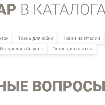
АР
В КАТАЛОГ
узок
Ткань для юбки
Ткани из Италии
Натуральный шелк
Ткань для платья
НЫЕ ВОПРОС