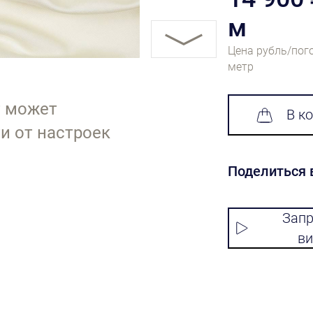
м
Цена рубль/пог
метр
т может
В к
и от настроек
Поделиться 
Запр
ви