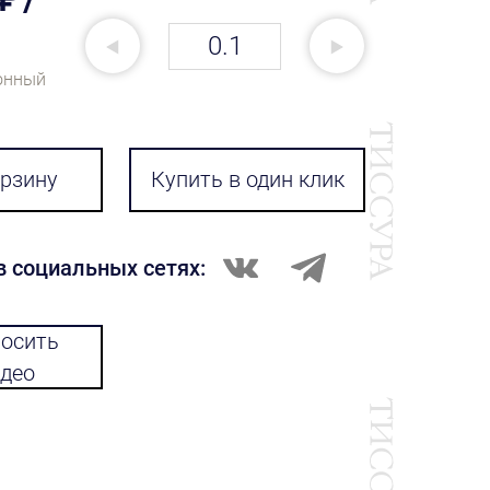
онный
орзину
Купить в один клик
в социальных сетях:
осить
део