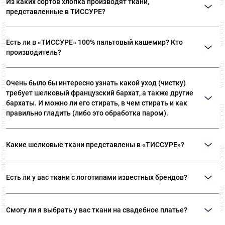
Из каких сортов хлопка производят ткани,
представленные в ТИССУРЕ?
Ткани, представленные в «ТИССУРЕ» произведены из
Есть ли в «ТИССУРЕ» 100% пальтовый кашемир? Кто
лучших сортов длинноволокнистого хлопка: Sea Island,
производитель?
Giza, Tana Low, Supima
В «ТИССУРЕ» представлен широкий ассортимент
Очень было бы интересно узнать какой уход (чистку)
пальтовых тканей из 100% кашемира, произведенных
требует шелковый французский бархат, а также другие
компаниями: Dormeuil (Франция) Agnona (Италия) Luigi
бархаты. И можно ли его стирать, в чем стирать и как
Colombo (Италия) Holland & Sherry (Великобритания)
правильно гладить (либо это обработка паром).
Рекомендуем ТОЛЬКО сухую чистку! Утюжка бархата
Какие шелковые ткани представлены в «ТИССУРЕ»?
— это целый ритуал. Вы можете положить бархат
ворсом на махровое полотенце или вывернуть вещь
В ассортименте наших домов ткани вы сможете найти:
наизнанку, сложив ворс к ворсу. Утюгом не давите,
Есть ли у вас ткани с логотипами известных брендов?
Атлас, различные виды крепов, шифон, муслин, органзу,
слегка касайтесь ткани, используйте пар. Ни в коем
жаккард, тафту и подкладочные ткани из 100% шелка.
случае не утюжьте бархат всухую – примятый ворс
Таких тканей в «ТИССУРЕ» нет и не будет. Логотипы,
Все ткани произведены из лучших сортов шелка на
Смогу ли я выбрать у вас ткани на свадебное платье?
восстановить очень сложно. Оптимальный вариант –
именные принты, пряжки, пуговицы – это часть
европейских фабриках.