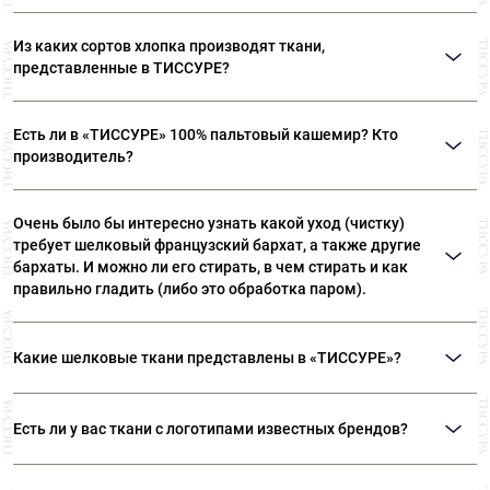
Мы продаем ткани от 10 см
Из каких сортов хлопка производят ткани,
представленные в ТИССУРЕ?
Ткани, представленные в «ТИССУРЕ» произведены из
Есть ли в «ТИССУРЕ» 100% пальтовый кашемир? Кто
лучших сортов длинноволокнистого хлопка: Sea Island,
производитель?
Giza, Tana Low, Supima
В «ТИССУРЕ» представлен широкий ассортимент
Очень было бы интересно узнать какой уход (чистку)
пальтовых тканей из 100% кашемира, произведенных
требует шелковый французский бархат, а также другие
компаниями: Dormeuil (Франция) Agnona (Италия) Luigi
бархаты. И можно ли его стирать, в чем стирать и как
Colombo (Италия) Holland & Sherry (Великобритания)
правильно гладить (либо это обработка паром).
Рекомендуем ТОЛЬКО сухую чистку! Утюжка бархата
Какие шелковые ткани представлены в «ТИССУРЕ»?
— это целый ритуал. Вы можете положить бархат
ворсом на махровое полотенце или вывернуть вещь
В ассортименте наших домов ткани вы сможете найти:
наизнанку, сложив ворс к ворсу. Утюгом не давите,
Есть ли у вас ткани с логотипами известных брендов?
Атлас, различные виды крепов, шифон, муслин, органзу,
слегка касайтесь ткани, используйте пар. Ни в коем
жаккард, тафту и подкладочные ткани из 100% шелка.
случае не утюжьте бархат всухую – примятый ворс
Таких тканей в «ТИССУРЕ» нет и не будет. Логотипы,