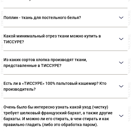
"papalino", что в переводе означает папский. В Авиньоне находилась
настоящее время - из хлопка.
резиденция Папы Римского, а ткань была предназначена для облачения
По своему составу поплин — это 100% хлопок. Как и большинство
Папы и его свиты.
хлопчатобумажных тканей, поплин обладает хорошей
Поплин - ткань для постельного белья?
воздухопроницаемостью и гигроскопичностью.
Изделия из поплина комфортны и приятны тактильно.
Из поплина можно шить красивое и комфортное постельное белье.
Ткань прочная, износостойкая и даже после многократных стирок
Единственная проблема – ширина ткани. Если приобретать классический
не деформируется.
Какой минимальный отрез ткани можно купить в
поплин стандартной ширины, то придется сшивать полотна.
Недостатков минимум. Основной – поплин мнется. Как и большинство
ТИССУРЕ?
натуральных тканей.
Мы продаем ткани от 10 см
Из каких сортов хлопка производят ткани,
представленные в ТИССУРЕ?
Ткани, представленные в «ТИССУРЕ» произведены из
Есть ли в «ТИССУРЕ» 100% пальтовый кашемир? Кто
лучших сортов длинноволокнистого хлопка: Sea Island,
производитель?
Giza, Tana Low, Supima
В «ТИССУРЕ» представлен широкий ассортимент
Очень было бы интересно узнать какой уход (чистку)
пальтовых тканей из 100% кашемира, произведенных
требует шелковый французский бархат, а также другие
компаниями: Dormeuil (Франция) Agnona (Италия) Luigi
бархаты. И можно ли его стирать, в чем стирать и как
Colombo (Италия) Holland & Sherry (Великобритания)
правильно гладить (либо это обработка паром).