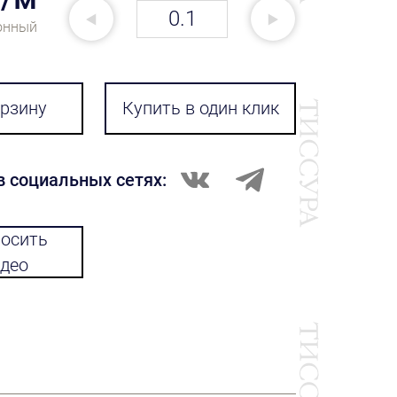
онный
орзину
Купить в один клик
в социальных сетях:
осить
део