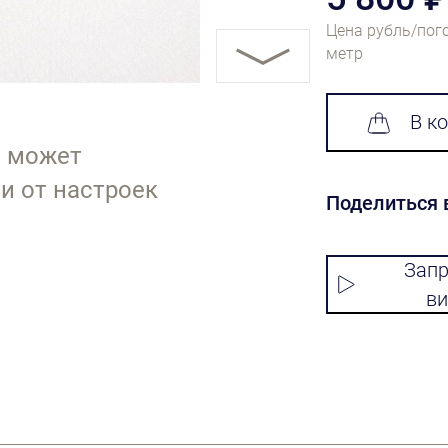
Цена рубль/пог
метр
В к
т может
и от настроек
Поделиться 
Запр
ви