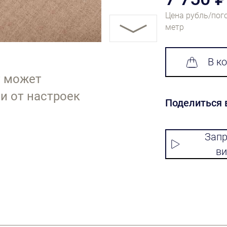
Цена рубль/пог
метр
В к
т может
и от настроек
Поделиться 
Запр
ви