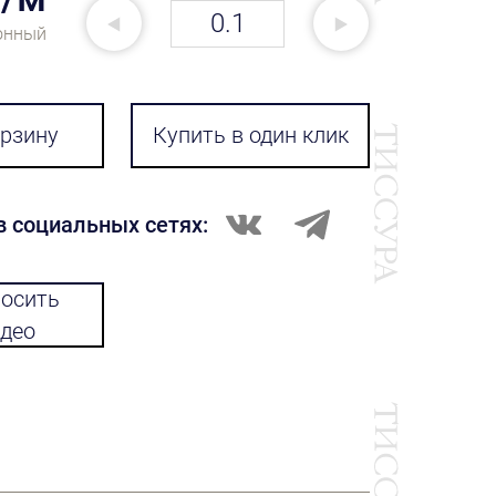
онный
орзину
Купить в один клик
в социальных сетях:
осить
део