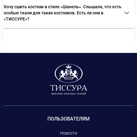
аккуратно расчесав ворс щеткой. Если во время
В кружевной коллекции «ТИССУРЫ» представлены
полноценных отрезах.
Хочу сшить костюм в стиле «Шанель». Слышала, что есть
путешествия вам необходимо привести одежду из
кружева, произведенные во Франции на знаменитых
особые ткани для таких костюмов. Есть ли они в
бархата в порядок, а утюга нет под рукой, то наполните
фабриках Riechers Marescot, Solstiss, Sophie Hallette.
«ТИССУРЕ»?
ванную комнату паром, включив горячую воду, и
повесьте туда бархатную вещь. Только потом
Ткани для костюмов в стиле «Шанель» - это
обязательно дайте бархату полностью высохнуть,
знаменитые твиды, про которые так и говорят «в стиле
чтобы случайным движением не примять влажный
«Шанель». В «ТИССУРЕ» вы сможете выбрать не только
ворс.
ткани, произведенные на фабриках, которые
сотрудничают с модным домом CHANEL, но и
фурнитуру: пуговицы, тесьму.
ПОЛЬЗОВАТЕЛЯМ
Новости