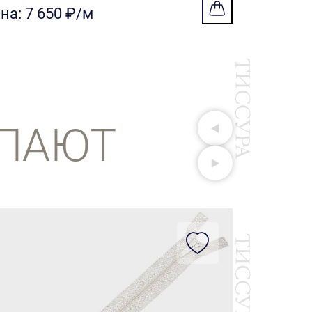
на: 7 650 ₽/м
ПАЮТ
35854 Ре
Артикул:
5
Цена: 13