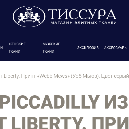
ЖЕНСКИЕ
МУЖСКИЕ
ИИ
ЭКСКЛЮЗИВ
АКСЕССУАРЫ
ТКАНИ
ТКАНИ
 от Liberty. Принт «Webb Mews» (Уэб Мьюз). Цвет сер
PICCADILLY ИЗ
 LIBERTY. ПР