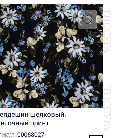
Крепдеш
Артикул:
0
Цена: 19 
епдешин шелковый.
еточный принт
тикул:
00068027