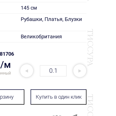
145 см
е
Рубашки, Платья, Блузки
Великобритания
81706
₽/м
онный
орзину
Купить в один клик