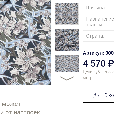
Ширина:
Назначени
тканей:
Страна:
Артикул:
000
4 570 
Цена рубль/пог
метр
В к
т может
и от настроек