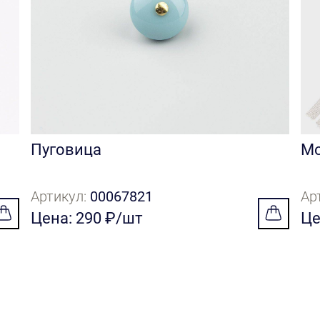
Пуговица
Мо
Артикул:
00067821
Ар
Цена: 290 ₽/шт
Це