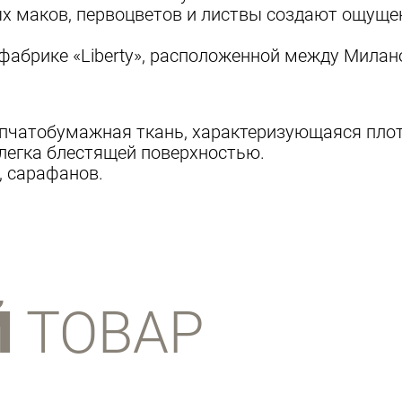
х маков, первоцветов и листвы создают ощущен
фабрике «Liberty», расположенной между Милан
хлопчатобумажная ткань, характеризующаяся пл
слегка блестящей поверхностью.
, сарафанов.
Й
ТОВАР