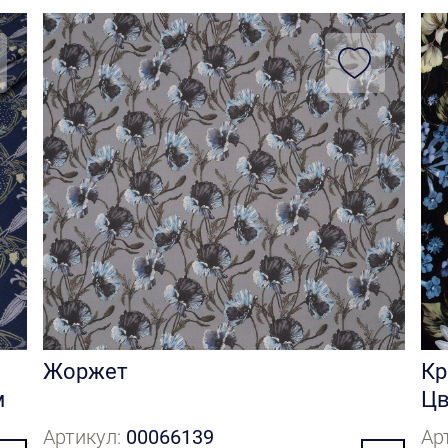
Жоржет
Кр
м
Цв
Артикул:
00066139
Ар