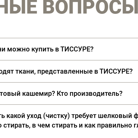
НЫЕ ВОПРОС
ни можно купить в ТИССУРЕ?
водят ткани, представленные в ТИССУРЕ?
дены из лучших сортов длинноволокнистого хлопка: Sea Isl
ьтовый кашемир? Кто производитель?
мент пальтовых тканей из 100% кашемира, произведенных
ь какой уход (чистку) требует шелковый ф
Sherry (Великобритания)
 стирать, в чем стирать и как правильно 