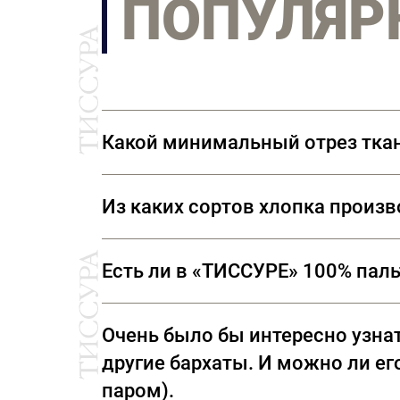
ПОПУЛЯР
Какой минимальный отрез тка
Мы продаем ткани от 10 см
Из каких сортов хлопка произ
Ткани, представленные в «ТИССУРЕ» произве
Есть ли в «ТИССУРЕ» 100% пал
В «ТИССУРЕ» представлен широкий ассорти
Очень было бы интересно узнат
(Италия) Luigi Colombo (Италия) Holland & 
другие бархаты. И можно ли его
паром).