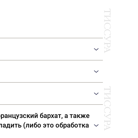
Ы
and, Giza, Tana Low, Supima
 компаниями: Dormeuil (Франция) Agnona
ранцузский бархат, а также
гладить (либо это обработка