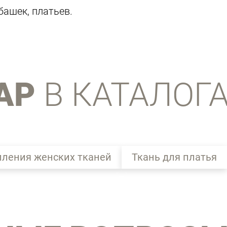
башек, платьев.
АР
В КАТАЛОГ
пления женских тканей
Ткань для платья