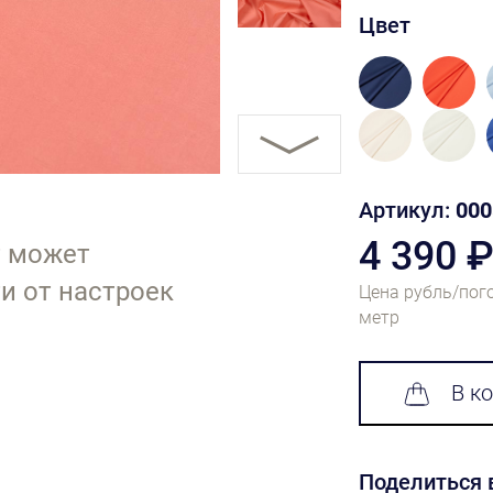
Цвет
Артикул:
000
4 390 
т может
и от настроек
Цена рубль/пог
метр
В к
Поделиться 