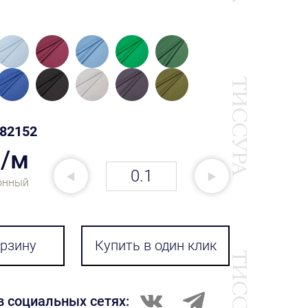
82152
₽/м
онный
орзину
Купить в один клик
в социальных сетях: