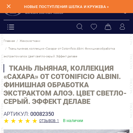
✕
НОВЫЕ ПОСТУПЛЕНИЯ ШЕЛКА И КРУЖЕВА »
Главная
Женские ткани
Ткань льняная, коллекция «Сахара» от Cotonificio Albini. Финишная обработка
экстрактом алоэ. Цвет светло-серый. Эффект делаве
ТКАНЬ ЛЬНЯНАЯ, КОЛЛЕКЦИЯ
«САХАРА» ОТ COTONIFICIO ALBINI.
ФИНИШНАЯ ОБРАБОТКА
ЭКСТРАКТОМ АЛОЭ. ЦВЕТ СВЕТЛО-
СЕРЫЙ. ЭФФЕКТ ДЕЛАВЕ
АРТИКУЛ:
00082350
В наличии
ОТЗЫВОВ: 1