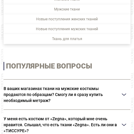
Мужские ткани
Новые поступления женских тканей
Новые поступления мужских тканей
Ткань для платья
ПОПУЛЯРНЫЕ ВОПРОСЫ
В ваших магазинах ткани на мужские костюмы
продаются по образцам? Смогу ли я сразу купить
необходимый метраж?
В наших магазинах все ткани представлены в полноценных отрезах.
Поэтому вы сразу сможете приобрести необходимый метраж.
У меня есть костюм от «Zegna», который мне очень
нравится. Слышал, что есть ткани «Zegna». Есть ли они в
«ТИССУРЕ»?