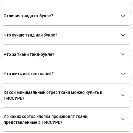
Отличия твида от букле?
Главное отличие этих тканей состоит в текстуре. Твид – гладкая ткань
саржевого переплетения. Чаше всего производится из шерсти. Букле –
Что лучше твид или букле?
ткань с характерными объемными «петельками». Производят из нитей
различных составов.
Однозначного ответа на этот вопрос нет. Все зависит от ваших
предпочтений и тех дизайнерских решений, которые необходимо
Что за ткани твид-букле?
реализовать.
Так иногда называют ткани в стиле «Шанель», которые объединяют в себе
многоцветие твидов и фактурность букле. Ткани в стиле «Шанель» - это
Что шить из этих тканей?
особый вид твида, разработанный Коко Шанель.
Твид исторически используют для пошива классических костюмов,
пиджаков, жакетов. Букле используют для пошива оригинальных
Какой минимальный отрез ткани можно купить в
жакетов, костюмов, пальто.
ТИССУРЕ?
Мы продаем ткани от 10 см
Из каких сортов хлопка производят ткани,
представленные в ТИССУРЕ?