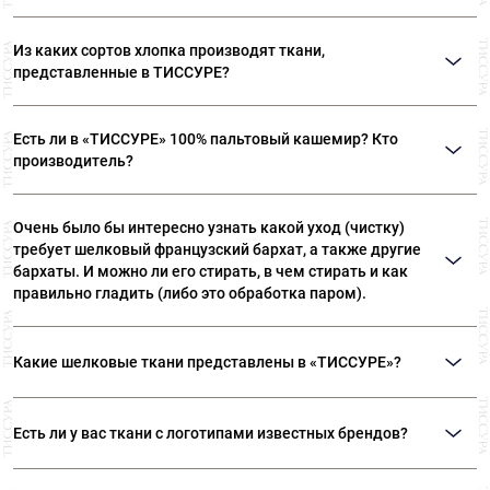
Мы продаем ткани от 10 см
Из каких сортов хлопка производят ткани,
представленные в ТИССУРЕ?
Ткани, представленные в «ТИССУРЕ» произведены из
Есть ли в «ТИССУРЕ» 100% пальтовый кашемир? Кто
лучших сортов длинноволокнистого хлопка: Sea Island,
производитель?
Giza, Tana Low, Supima
В «ТИССУРЕ» представлен широкий ассортимент
Очень было бы интересно узнать какой уход (чистку)
пальтовых тканей из 100% кашемира, произведенных
требует шелковый французский бархат, а также другие
компаниями: Dormeuil (Франция) Agnona (Италия) Luigi
бархаты. И можно ли его стирать, в чем стирать и как
Colombo (Италия) Holland & Sherry (Великобритания)
правильно гладить (либо это обработка паром).
Рекомендуем ТОЛЬКО сухую чистку! Утюжка бархата
Какие шелковые ткани представлены в «ТИССУРЕ»?
— это целый ритуал. Вы можете положить бархат
ворсом на махровое полотенце или вывернуть вещь
В ассортименте наших домов ткани вы сможете найти:
наизнанку, сложив ворс к ворсу. Утюгом не давите,
Есть ли у вас ткани с логотипами известных брендов?
Атлас, различные виды крепов, шифон, муслин, органзу,
слегка касайтесь ткани, используйте пар. Ни в коем
жаккард, тафту и подкладочные ткани из 100% шелка.
случае не утюжьте бархат всухую – примятый ворс
Таких тканей в «ТИССУРЕ» нет и не будет. Логотипы,