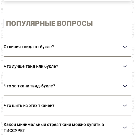
ПОПУЛЯРНЫЕ ВОПРОСЫ
Отличия твида от букле?
Главное отличие этих тканей состоит в текстуре. Твид – гладкая ткань
саржевого переплетения. Чаше всего производится из шерсти. Букле –
Что лучше твид или букле?
ткань с характерными объемными «петельками». Производят из нитей
различных составов.
Однозначного ответа на этот вопрос нет. Все зависит от ваших
предпочтений и тех дизайнерских решений, которые необходимо
Что за ткани твид-букле?
реализовать.
Так иногда называют ткани в стиле «Шанель», которые объединяют в себе
многоцветие твидов и фактурность букле. Ткани в стиле «Шанель» - это
Что шить из этих тканей?
особый вид твида, разработанный Коко Шанель.
Твид исторически используют для пошива классических костюмов,
пиджаков, жакетов. Букле используют для пошива оригинальных
Какой минимальный отрез ткани можно купить в
жакетов, костюмов, пальто.
ТИССУРЕ?