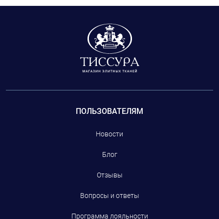
ворс.
ткани, произведенные на фабриках, которые
сотрудничают с модным домом CHANEL, но и
фурнитуру: пуговицы, тесьму.
ПОЛЬЗОВАТЕЛЯМ
Новости
Блог
Отзывы
Вопросы и ответы
Программа лояльности