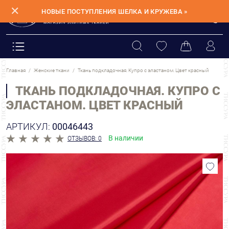
✕
НОВЫЕ ПОСТУПЛЕНИЯ ШЕЛКА И КРУЖЕВА »
Главная
Женские ткани
Ткань подкладочная. Купро с эластаном. Цвет красный
ТКАНЬ ПОДКЛАДОЧНАЯ. КУПРО С
ЭЛАСТАНОМ. ЦВЕТ КРАСНЫЙ
АРТИКУЛ:
00046443
В наличии
ОТЗЫВОВ: 0