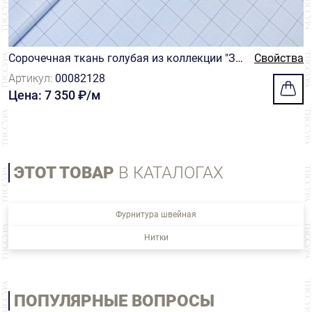
Сорочечная ткань голубая из коллекции "Зе
Свойства
фир" из 100% хлопка от Thomas Mason в син
Артикул:
00082128
юю клетку "Принц Уэльский"
Цена: 7 350 ₽/м
ЭТОТ ТОВАР
В КАТАЛОГАХ
Фурнитура швейная
Нитки
ПОПУЛЯРНЫЕ ВОПРОСЫ