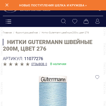
✕
НОВЫЕ ПОСТУПЛЕНИЯ ШЕЛКА И КРУЖЕВА »
Главная
Фурнитура швейная
Нитки Gutermann швейные 200м, цвет 276
НИТКИ GUTERMANN ШВЕЙНЫЕ
200М, ЦВЕТ 276
АРТИКУЛ:
11077276
В наличии
ОТЗЫВОВ: 0