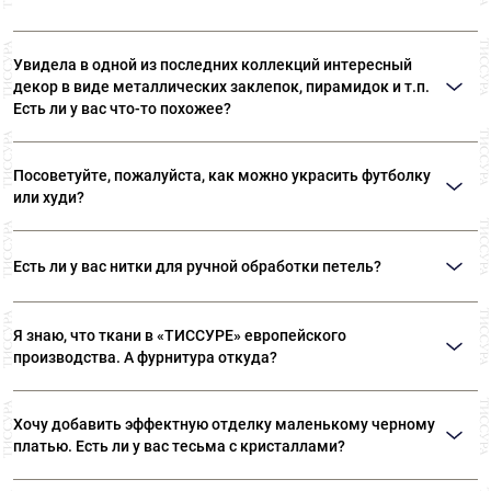
Увидела в одной из последних коллекций интересный
декор в виде металлических заклепок, пирамидок и т.п.
Есть ли у вас что-то похожее?
Возможно, вы имеете в виду термоклепки Ramponi. Многообразие
материалов и форм позволяет выполнять самые различные виды декора.
Посоветуйте, пожалуйста, как можно украсить футболку
В «ТИССУРЕ» представлен широкий ассортимент термоклепок Ramponi.
или худи?
Идеальным решением вашего вопроса станут оригинальные нашивки или
готовые декоративные элементы. Такие дополнения могут даже простую
Есть ли у вас нитки для ручной обработки петель?
футболку превратить в нарядную вещь. Также можем посоветовать
клеевые стразы «Swarovski».
Да, есть. Шелковые нитки Guetermann специально предназначены для
обработки петель вручную. Кроме того, в наших магазинах представлен
Я знаю, что ткани в «ТИССУРЕ» европейского
широкий ассортимент ниток Guetermann для различных швейных работ.
производства. А фурнитура откуда?
Вся фурнитура, представленная в «ТИССУРЕ» произведена в Европе, на
фабриках производителей, которые сотрудничают с известными
Хочу добавить эффектную отделку маленькому черному
модными домами.
платью. Есть ли у вас тесьма с кристаллами?
В «ТИССУРЕ» большой выбор эксклюзивной тесьмы, расшитой бисером,