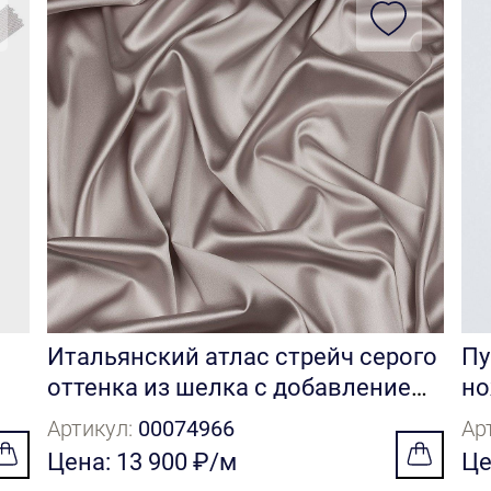
Итальянский атлас стрейч серого
Пу
оттенка из шелка с добавлением
но
эластана
кр
Артикул:
00074966
Ар
Цена: 13 900 ₽/м
Це