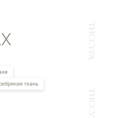
АХ
ани
ребряная ткань