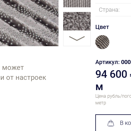
Страна:
Цвет
Артикул:
000
т может
94 600
и от настроек
м
Цена рубль/пог
метр
В к