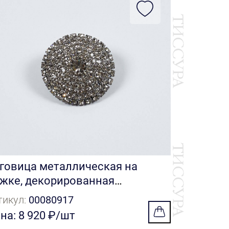
Подвяз 
Артикул:
0
Цена: 3 1
говица металлическая на
жке, декорированная
исталлами Swarovski
тикул:
00080917
на: 8 920 ₽/шт