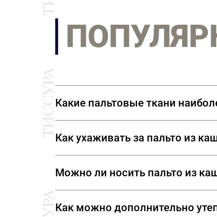
ПОПУЛЯР
Какие пальтовые ткани наибол
Наиболее износостойкий из натура
Как ухаживать за пальто из ка
износостойкие. Очень деликатные т
свойства некоторых волокон, то с
Кашемир – деликатная ткань, треб
Можно ли носить пальто из к
широких плечиках соответствующег
защиту от моли.
Пальто из кашемира носить каждый
Как можно дополнительно утеп
пальто вместо сумки. В карманах 