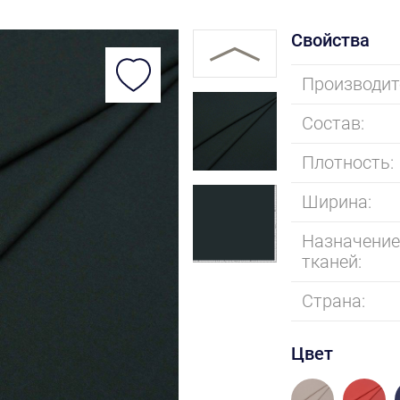
Свойства
Производит
Состав:
Плотность:
Ширина:
Назначени
тканей:
Страна:
Цвет