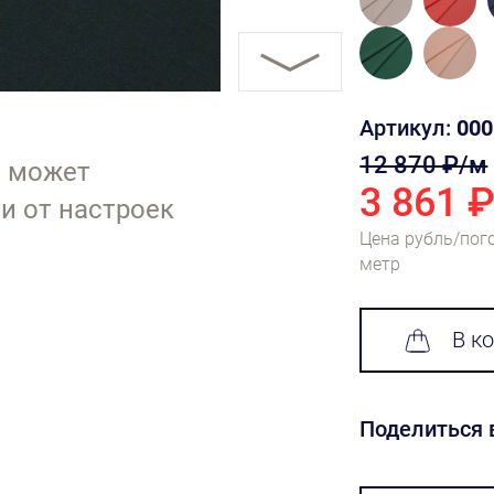
Артикул:
000
12 870 ₽/м
т может
3 861 
и от настроек
Цена рубль/пог
метр
В к
Поделиться 