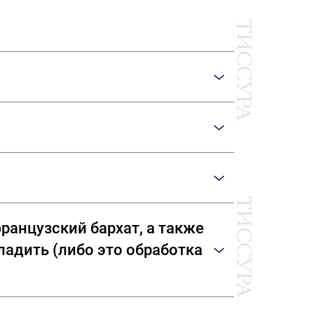
and, Giza, Tana Low, Supima
 компаниями: Dormeuil (Франция) Agnona
ранцузский бархат, а также
гладить (либо это обработка
 ворсом на махровое полотенце или