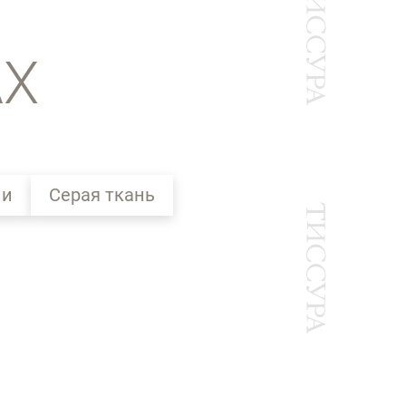
АХ
ии
Серая ткань
Ы