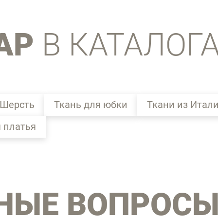
АР
В КАТАЛОГ
 Шерсть
Ткань для юбки
Ткани из Итал
я платья
НЫЕ ВОПРОС