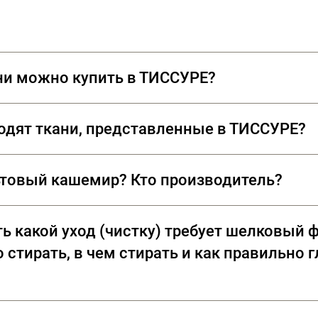
ни можно купить в ТИССУРЕ?
водят ткани, представленные в ТИССУРЕ?
дены из лучших сортов длинноволокнистого хлопка: Sea Isl
ьтовый кашемир? Кто производитель?
мент пальтовых тканей из 100% кашемира, произведенных
ь какой уход (чистку) требует шелковый ф
Sherry (Великобритания)
 стирать, в чем стирать и как правильно 
 бархата — это целый ритуал. Вы можете положить бархат