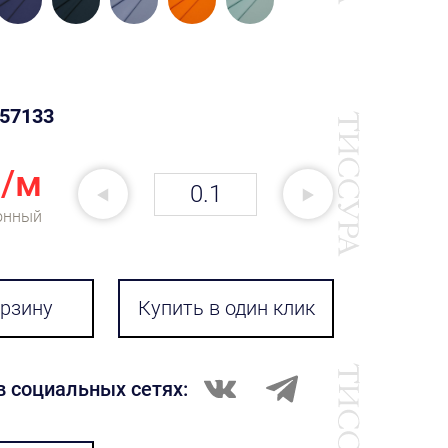
57133
₽/м
онный
орзину
Купить в один клик
в социальных сетях: