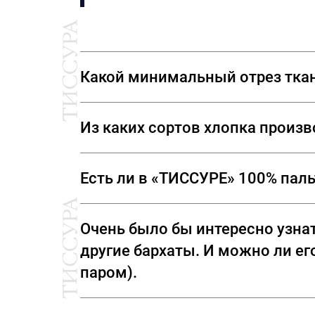
Какой минимальный отрез тка
Мы продаем ткани от 10 см
Из каких сортов хлопка произ
Ткани, представленные в «ТИССУРЕ» произве
Есть ли в «ТИССУРЕ» 100% пал
В «ТИССУРЕ» представлен широкий ассорти
Очень было бы интересно узнат
(Италия) Luigi Colombo (Италия) Holland & 
другие бархаты. И можно ли его
паром).
Рекомендуем ТОЛЬКО сухую чистку! Утюжка