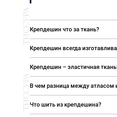
Крепдешин что за ткань?
Крепдешин (crêpe de Chine –- фр. к
Крепдешин всегда изготавлива
мире моды за свою универсальность
популярностью у китайских императ
Изначально крепдешин – это шелков
Крепдешин – эластичная ткань
или синтетических.
Ткань обладает минимальной естес
В чем разница между атласом
есть эластан, то ткань слегка раст
Атлас создается атласным (сатино
Что шить из крепдешина?
произведенный из скрученных нитей