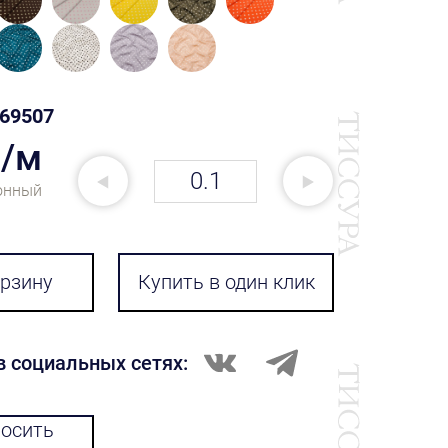
69507
₽/м
онный
орзину
Купить в один клик
в социальных сетях:
осить