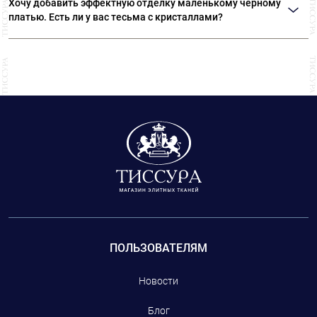
Хочу добавить эффектную отделку маленькому черному
модными домами.
платью. Есть ли у вас тесьма с кристаллами?
В «ТИССУРЕ» большой выбор эксклюзивной тесьмы, расшитой бисером,
кристаллами и пайетками. Также у нас представлены кружевная тесьма,
тесьма с перьями и различным декором.
ПОЛЬЗОВАТЕЛЯМ
Новости
Блог