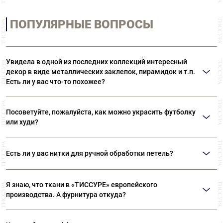
ПОПУЛЯРНЫЕ ВОПРОСЫ
Увидела в одной из последних коллекций интересный
декор в виде металлических заклепок, пирамидок и т.п.
Есть ли у вас что-то похожее?
Возможно, вы имеете в виду термоклепки Ramponi. Многообразие
материалов и форм позволяет выполнять самые различные виды декора.
Посоветуйте, пожалуйста, как можно украсить футболку
В «ТИССУРЕ» представлен широкий ассортимент термоклепок Ramponi.
или худи?
Идеальным решением вашего вопроса станут оригинальные нашивки или
готовые декоративные элементы. Такие дополнения могут даже простую
Есть ли у вас нитки для ручной обработки петель?
футболку превратить в нарядную вещь. Также можем посоветовать
клеевые стразы «Swarovski».
Да, есть. Шелковые нитки Guetermann специально предназначены для
обработки петель вручную. Кроме того, в наших магазинах представлен
Я знаю, что ткани в «ТИССУРЕ» европейского
широкий ассортимент ниток Guetermann для различных швейных работ.
производства. А фурнитура откуда?
Вся фурнитура, представленная в «ТИССУРЕ» произведена в Европе, на
фабриках производителей, которые сотрудничают с известными