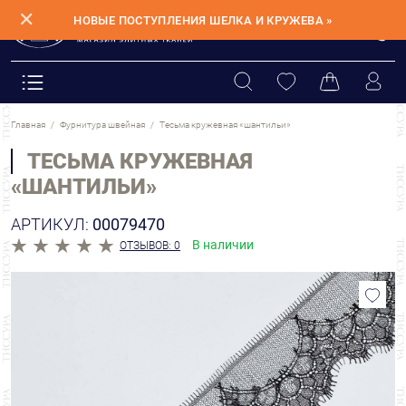
✕
НОВЫЕ ПОСТУПЛЕНИЯ ШЕЛКА И КРУЖЕВА »
Главная
Фурнитура швейная
Тесьма кружевная «шантильи»
ТЕСЬМА КРУЖЕВНАЯ
«ШАНТИЛЬИ»
АРТИКУЛ:
00079470
В наличии
ОТЗЫВОВ: 0