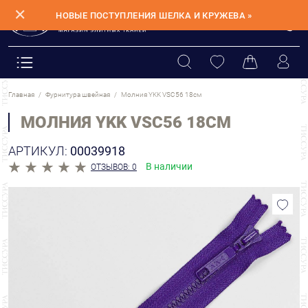
✕
НОВЫЕ ПОСТУПЛЕНИЯ ШЕЛКА И КРУЖЕВА »
Главная
Фурнитура швейная
Молния YKK VSC56 18см
МОЛНИЯ YKK VSC56 18СМ
АРТИКУЛ:
00039918
В наличии
ОТЗЫВОВ: 0