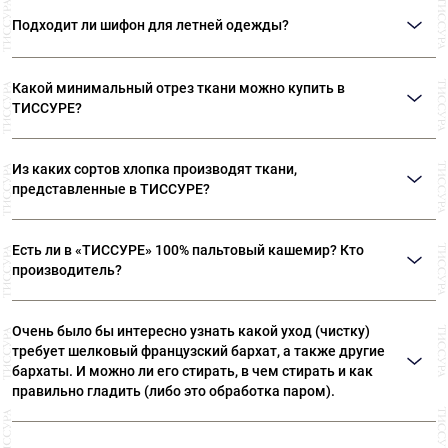
Да, шифон полупрозрачная ткань, требующая подкладку. Подкладочную
ткань выбирайте, ориентируясь на состав основной ткани: для шелка
Подходит ли шифон для летней одежды?
шелк, для искусственных вариантов – купро или вискозу.
Шелковый шифон – отличный выбор для пошива красивой и
комфортной летней одежды.
Какой минимальный отрез ткани можно купить в
ТИССУРЕ?
Мы продаем ткани от 10 см
Из каких сортов хлопка производят ткани,
представленные в ТИССУРЕ?
Ткани, представленные в «ТИССУРЕ» произведены из
Есть ли в «ТИССУРЕ» 100% пальтовый кашемир? Кто
лучших сортов длинноволокнистого хлопка: Sea Island,
производитель?
Giza, Tana Low, Supima
В «ТИССУРЕ» представлен широкий ассортимент
Очень было бы интересно узнать какой уход (чистку)
пальтовых тканей из 100% кашемира, произведенных
требует шелковый французский бархат, а также другие
компаниями: Dormeuil (Франция) Agnona (Италия) Luigi
бархаты. И можно ли его стирать, в чем стирать и как
Colombo (Италия) Holland & Sherry (Великобритания)
правильно гладить (либо это обработка паром).
Рекомендуем ТОЛЬКО сухую чистку! Утюжка бархата