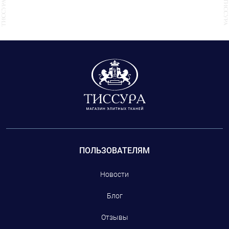
В «ТИССУРЕ» большой выбор эксклюзивной тесьмы, расшитой бисером,
кристаллами и пайетками. Также у нас представлены кружевная тесьма,
тесьма с перьями и различным декором.
ПОЛЬЗОВАТЕЛЯМ
Новости
Блог
Отзывы