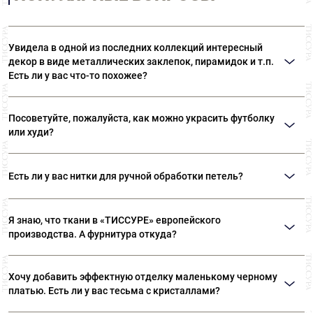
Увидела в одной из последних коллекций интересный
декор в виде металлических заклепок, пирамидок и т.п.
Есть ли у вас что-то похожее?
Возможно, вы имеете в виду термоклепки Ramponi. Многообразие
материалов и форм позволяет выполнять самые различные виды декора.
Посоветуйте, пожалуйста, как можно украсить футболку
В «ТИССУРЕ» представлен широкий ассортимент термоклепок Ramponi.
или худи?
Идеальным решением вашего вопроса станут оригинальные нашивки или
готовые декоративные элементы. Такие дополнения могут даже простую
Есть ли у вас нитки для ручной обработки петель?
футболку превратить в нарядную вещь. Также можем посоветовать
клеевые стразы «Swarovski».
Да, есть. Шелковые нитки Guetermann специально предназначены для
обработки петель вручную. Кроме того, в наших магазинах представлен
Я знаю, что ткани в «ТИССУРЕ» европейского
широкий ассортимент ниток Guetermann для различных швейных работ.
производства. А фурнитура откуда?
Вся фурнитура, представленная в «ТИССУРЕ» произведена в Европе, на
фабриках производителей, которые сотрудничают с известными
Хочу добавить эффектную отделку маленькому черному
модными домами.
платью. Есть ли у вас тесьма с кристаллами?