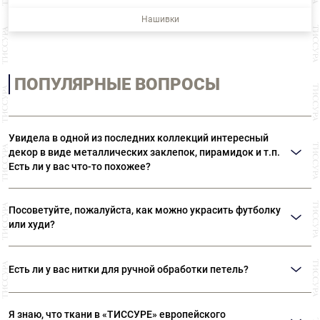
Нашивки
ПОПУЛЯРНЫЕ ВОПРОСЫ
Увидела в одной из последних коллекций интересный
декор в виде металлических заклепок, пирамидок и т.п.
Есть ли у вас что-то похожее?
Возможно, вы имеете в виду термоклепки Ramponi. Многообразие
материалов и форм позволяет выполнять самые различные виды декора.
Посоветуйте, пожалуйста, как можно украсить футболку
В «ТИССУРЕ» представлен широкий ассортимент термоклепок Ramponi.
или худи?
Идеальным решением вашего вопроса станут оригинальные нашивки или
готовые декоративные элементы. Такие дополнения могут даже простую
Есть ли у вас нитки для ручной обработки петель?
футболку превратить в нарядную вещь. Также можем посоветовать
клеевые стразы «Swarovski».
Да, есть. Шелковые нитки Guetermann специально предназначены для
обработки петель вручную. Кроме того, в наших магазинах представлен
Я знаю, что ткани в «ТИССУРЕ» европейского