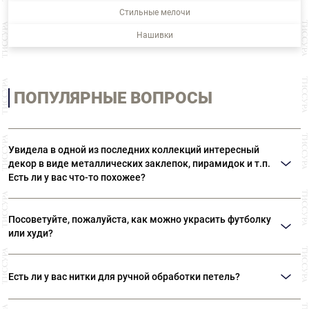
Стильные мелочи
Нашивки
ПОПУЛЯРНЫЕ ВОПРОСЫ
Увидела в одной из последних коллекций интересный
декор в виде металлических заклепок, пирамидок и т.п.
Есть ли у вас что-то похожее?
Возможно, вы имеете в виду термоклепки Ramponi. Многообразие
материалов и форм позволяет выполнять самые различные виды декора.
Посоветуйте, пожалуйста, как можно украсить футболку
В «ТИССУРЕ» представлен широкий ассортимент термоклепок Ramponi.
или худи?
Идеальным решением вашего вопроса станут оригинальные нашивки или
готовые декоративные элементы. Такие дополнения могут даже простую
Есть ли у вас нитки для ручной обработки петель?
футболку превратить в нарядную вещь. Также можем посоветовать
клеевые стразы «Swarovski».
Да, есть. Шелковые нитки Guetermann специально предназначены для