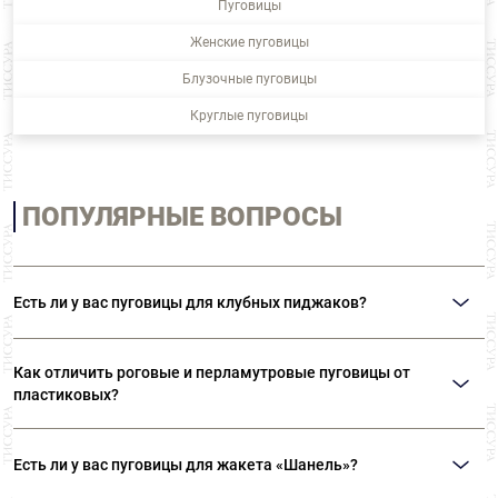
Пуговицы
Женские пуговицы
Блузочные пуговицы
Круглые пуговицы
ПОПУЛЯРНЫЕ ВОПРОСЫ
Есть ли у вас пуговицы для клубных пиджаков?
В нашем ассортименте представлены металлические пуговицы на ножке с
изображением гербов и различной символикой. Также вы можете
Как отличить роговые и перламутровые пуговицы от
приобрести пуговицы с эмалью.
пластиковых?
Натуральные роговые пуговицы никогда не будут иметь одинаковый
рисунок. Пластиковые пуговицы «под рог» всегда идеально идентичны.
Есть ли у вас пуговицы для жакета «Шанель»?
Натуральный перламутр, если его подержать в руке, останется холодным.
Пластик обязательно согреется. Перламутровые пуговицы никогда не