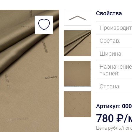
Свойства
Производит
Состав:
Ширина:
Назначени
тканей:
Страна:
Артикул:
000
780 ₽/
Цена рубль/пог