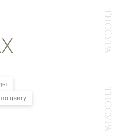
АХ
жды
 по цвету