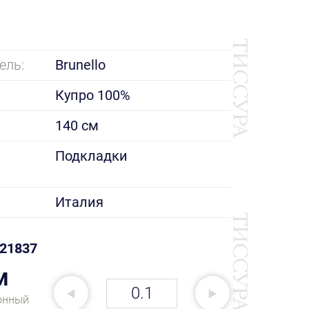
ель:
Brunello
Купро 100%
140 см
е
Подкладки
Италия
21837
м
онный