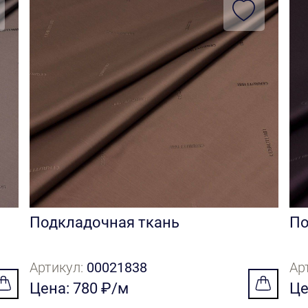
Подкладочная ткань
По
Артикул:
00021838
Ар
Цена: 780 ₽/м
Це