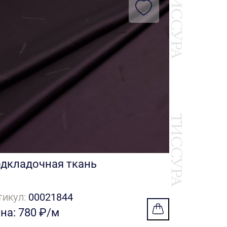
Подкладо
Артикул:
0
Цена: 78
дкладочная ткань
тикул:
00021844
на: 780 ₽/м