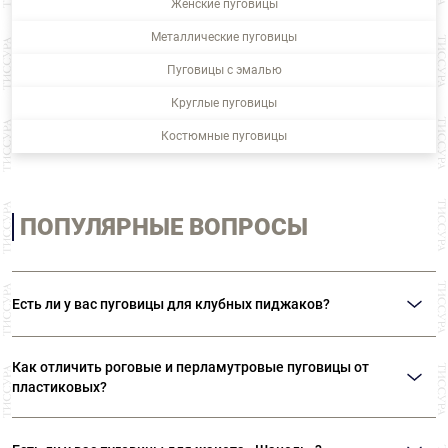
Женские пуговицы
Металлические пуговицы
Пуговицы с эмалью
Круглые пуговицы
Костюмные пуговицы
ПОПУЛЯРНЫЕ ВОПРОСЫ
Есть ли у вас пуговицы для клубных пиджаков?
В нашем ассортименте представлены металлические пуговицы на ножке с
изображением гербов и различной символикой. Также вы можете
Как отличить роговые и перламутровые пуговицы от
приобрести пуговицы с эмалью.
пластиковых?
Натуральные роговые пуговицы никогда не будут иметь одинаковый
рисунок. Пластиковые пуговицы «под рог» всегда идеально идентичны.