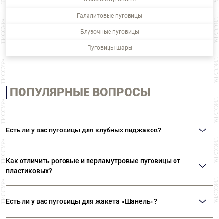
Галалитовые пуговицы
Блузочные пуговицы
Пуговицы шары
ПОПУЛЯРНЫЕ ВОПРОСЫ
Есть ли у вас пуговицы для клубных пиджаков?
В нашем ассортименте представлены металлические пуговицы на ножке с
изображением гербов и различной символикой. Также вы можете
Как отличить роговые и перламутровые пуговицы от
приобрести пуговицы с эмалью.
пластиковых?
Натуральные роговые пуговицы никогда не будут иметь одинаковый
рисунок. Пластиковые пуговицы «под рог» всегда идеально идентичны.
Есть ли у вас пуговицы для жакета «Шанель»?
Натуральный перламутр, если его подержать в руке, останется холодным.
Пластик обязательно согреется. Перламутровые пуговицы никогда не