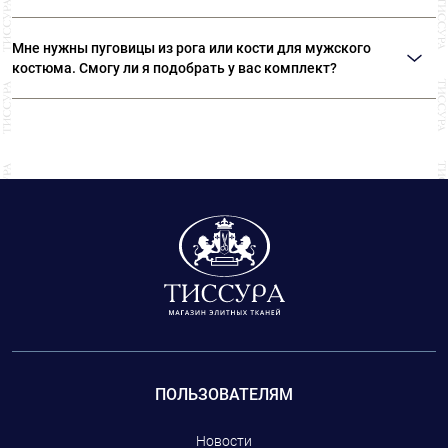
Да. У нас вы сможете подобрать роскошные пуговицы с кристаллами
Swarovski, которые ничем не отличаются от ювелирных изделий.
Мне нужны пуговицы из рога или кости для мужского
костюма. Смогу ли я подобрать у вас комплект?
Конечно. Все костюмные пуговицы у нас представлены в нескольких
размерах. Пожалуйста, возьмите с собой образец ткани, чтобы наши
специалисты смогли точно подобрать цвет пуговиц.
ПОЛЬЗОВАТЕЛЯМ
Новости