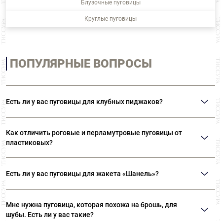
Блузочные пуговицы
Круглые пуговицы
ПОПУЛЯРНЫЕ ВОПРОСЫ
Есть ли у вас пуговицы для клубных пиджаков?
В нашем ассортименте представлены металлические пуговицы на ножке с
изображением гербов и различной символикой. Также вы можете
Как отличить роговые и перламутровые пуговицы от
приобрести пуговицы с эмалью.
пластиковых?
Натуральные роговые пуговицы никогда не будут иметь одинаковый
рисунок. Пластиковые пуговицы «под рог» всегда идеально идентичны.
Есть ли у вас пуговицы для жакета «Шанель»?
Натуральный перламутр, если его подержать в руке, останется холодным.
Пластик обязательно согреется. Перламутровые пуговицы никогда не
В наших отделах фурнитуры вы сможете найти не только пуговицы,
будут идеального белого цвета.
идеально подходящие для жакетов в стиле «Шанель», но и различную
Мне нужна пуговица, которая похожа на брошь, для
тесьму, которая тоже является неотъемлемой частью стиля «Шанель».
шубы. Есть ли у вас такие?