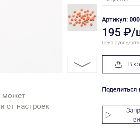
Артикул:
000
195 ₽/
Цена рубль/шту
В к
Поделиться 
т может
и от настроек
Запр
ви