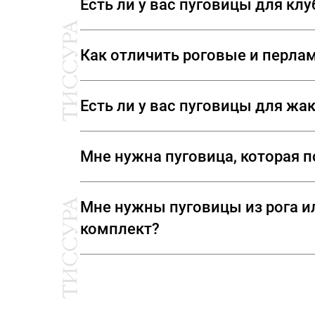
Есть ли у вас пуговицы для кл
В нашем ассортименте представлен
Как отличить роговые и перла
символикой. Также вы можете прио
Натуральные роговые пуговицы нико
Есть ли у вас пуговицы для жа
идеально идентичны. Натуральный п
согреется. Перламутровые пуговицы
В наших отделах фурнитуры вы смож
Мне нужна пуговица, которая по
«Шанель», но и различную тесьму,
Да. У нас вы сможете подобрать р
Мне нужны пуговицы из рога ил
ювелирных изделий.
комплект?
Конечно. Все костюмные пуговицы у
ткани, чтобы наши специалисты смо