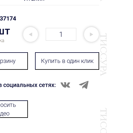
37174
шт
ка
орзину
Купить в один клик
в социальных сетях:
осить
део